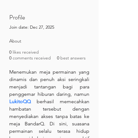
Profile
Join date: Dec 27, 2025
About
0
likes received
0
comments received
0
best answers
Menemukan meja permainan yang 
dinamis dan penuh aksi seringkali 
menjadi tantangan bagi para 
penggemar hiburan daring, namun 
LukitoQQ
 berhasil memecahkan 
hambatan tersebut dengan 
menyediakan akses tanpa batas ke 
meja BandarQ. Di sini, suasana 
permainan selalu terasa hidup 