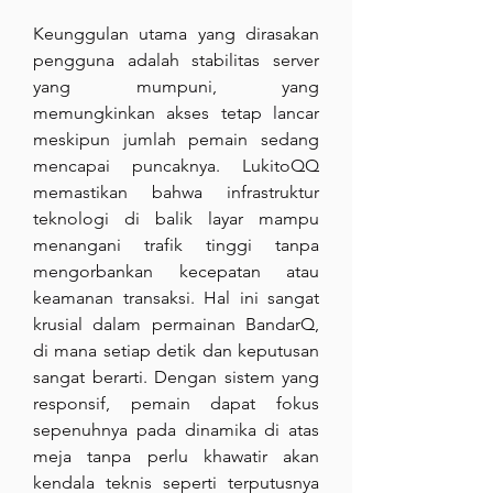
Keunggulan utama yang dirasakan 
pengguna adalah stabilitas server 
yang mumpuni, yang 
memungkinkan akses tetap lancar 
meskipun jumlah pemain sedang 
mencapai puncaknya. LukitoQQ 
memastikan bahwa infrastruktur 
teknologi di balik layar mampu 
menangani trafik tinggi tanpa 
mengorbankan kecepatan atau 
keamanan transaksi. Hal ini sangat 
krusial dalam permainan BandarQ, 
di mana setiap detik dan keputusan 
sangat berarti. Dengan sistem yang 
responsif, pemain dapat fokus 
sepenuhnya pada dinamika di atas 
meja tanpa perlu khawatir akan 
kendala teknis seperti terputusnya 