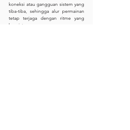
koneksi atau gangguan sistem yang 
tiba-tiba, sehingga alur permainan 
tetap terjaga dengan ritme yang 
konsisten.
Lebih dari sekadar kemudahan 
akses, platform ini juga menekankan 
pada kualitas interaksi antar pemain 
yang sportif dan transparan. Menjadi 
bandar atau pemain di LukitoQQ 
memberikan sensasi yang adil 
berkat sistem acak yang telah 
terverifikasi secara ketat. Keramaian 
meja bukan hanya sekadar angka, 
melainkan bukti nyata dari 
kepercayaan komunitas terhadap 
integritas platform ini. Dengan 
kemudahan navigasi dan dukungan 
layanan pelanggan yang sigap, 