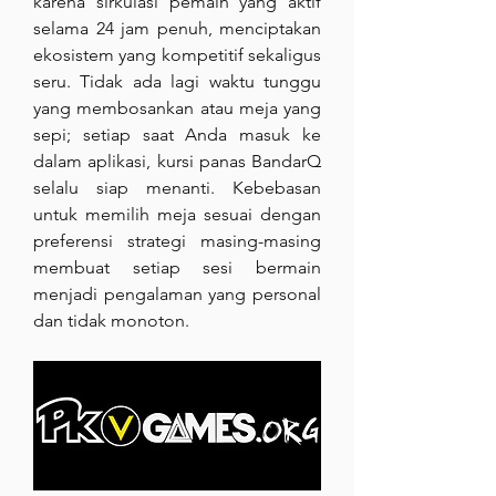
karena sirkulasi pemain yang aktif 
selama 24 jam penuh, menciptakan 
ekosistem yang kompetitif sekaligus 
seru. Tidak ada lagi waktu tunggu 
yang membosankan atau meja yang 
sepi; setiap saat Anda masuk ke 
dalam aplikasi, kursi panas BandarQ 
selalu siap menanti. Kebebasan 
untuk memilih meja sesuai dengan 
preferensi strategi masing-masing 
membuat setiap sesi bermain 
menjadi pengalaman yang personal 
dan tidak monoton.