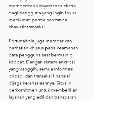
memberikan kenyamanan ekstra 
bagi pengguna yang ingin fokus 
menikmati permainan tanpa 
khawatir transaksi.
Fortunabola juga memberikan 
perhatian khusus pada keamanan 
data pengguna saat bermain di 
sbobet. Dengan sistem enkripsi 
yang canggih, semua informasi 
pribadi dan transaksi finansial 
dijaga kerahasiaannya. Situs ini 
berkomitmen untuk memberikan 
layanan yang adil dan transparan 
sehingga pemain bisa bertaruh 
dengan tenang. Kepercayaan yang 
dibangun inilah yang membuat 
Fortunabola dipercaya oleh banyak 