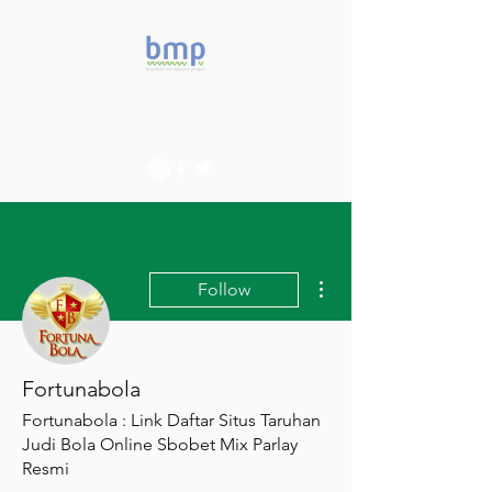
Accelerating microbiome
studies in Brazil
More actions
Follow
Fortunabola
Fortunabola : Link Daftar Situs Taruhan
Judi Bola Online Sbobet Mix Parlay
Resmi